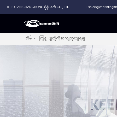
FUJIAN CHANGHONG ပုံနှိပ်စက် CO., LTD
sale8@chprintingm
အိမ်
ကြှနျုပျတို့ကိုဆကျသှယျရနျ