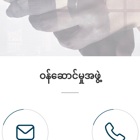
ဝန်ဆောင်မှုအဖွဲ့