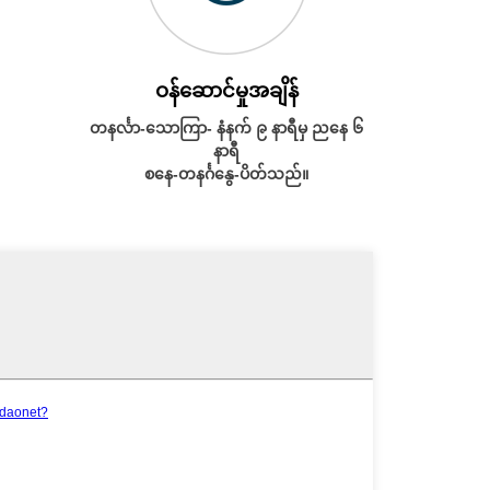
ဝန်ဆောင်မှုအချိန်
တနင်္လာ-သောကြာ- နံနက် ၉ နာရီမှ ညနေ ၆
နာရီ
စနေ-တနင်္ဂနွေ-ပိတ်သည်။