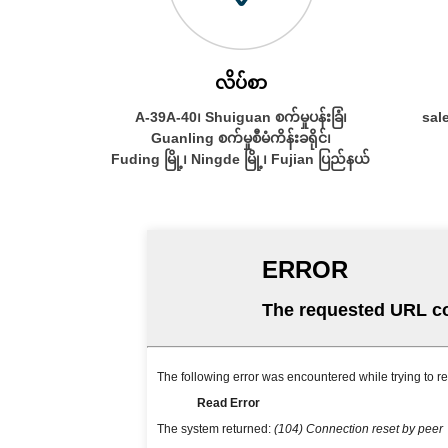
လိပ်စာ
A-39A-40၊ Shuiguan စက်မှုပန်းခြံ၊
sal
Guanling စက်မှုစီမံကိန်းခရိုင်၊
Fuding မြို့၊ Ningde မြို့၊ Fujian ပြည်နယ်