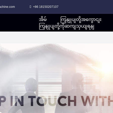
achine.com
+86 18150207107
အိမ်
ကြှနျုပျတို့အကွောငျး
ကြှနျုပျတို့ကိုဆကျသှယျရနျ