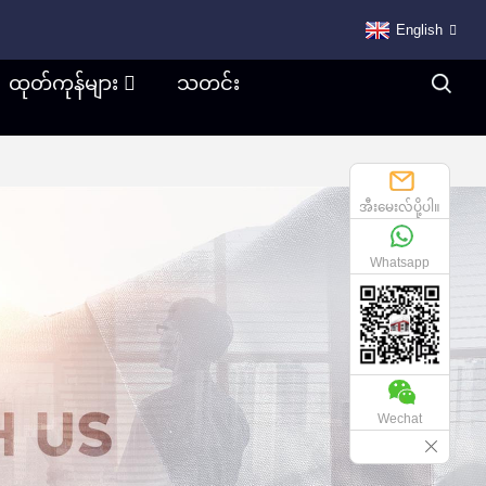
English
ထုတ်ကုန်များ
သတင်း
အီးမေးလ်ပို့ပါ။
Whatsapp
Wechat